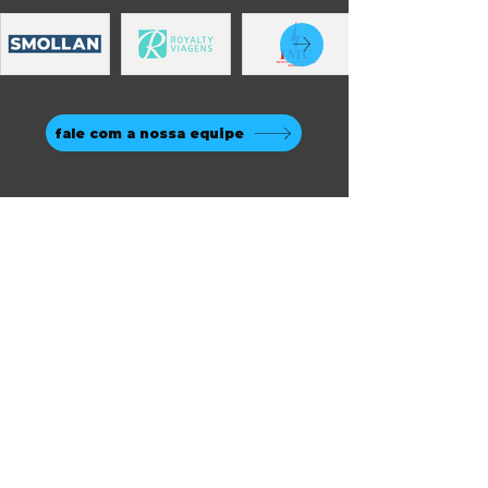
fale com a nossa equipe
mapa do site
início
prompt digital
soluções
clientes
artigos
contato
política de privacidade
endereço e contato
avenida do contorno, nº 2905,